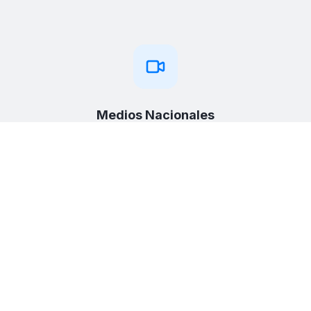
Medios Nacionales
CNN
Caracol TV
Canal 1
Portales Expertos para Contadores